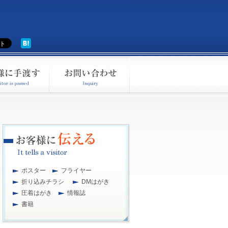
ポスター
フライヤー
折り込みチラシ
DMはがき
圧着はがき
情報誌
書籍